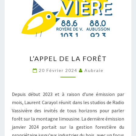
L’APPEL
L’APPEL DE LA FORÊT
DE
LA
20 Février 2024
Aubraie
FORÊT
Depuis début 2023 et à raison d’une émission par
mois, Laurent Carayol réunit dans les studios de Radio
Vassivière des invités de tous horizons pour parler
forêt sur la montagne limousine. La dernière émission
janvier 2024 portait sur la gestion forestière du
propriétaire jusqu’aux industries du bois, avec un focus